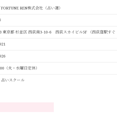
of FORTUNE REN株式会社（占い蓮）
妙恭
053 東京都 杉並区 西荻南3-10-6 西荻スカイビル5F
（西荻窪駅すぐ
921
926
19:00（火・水曜日定休）
・占いスクール